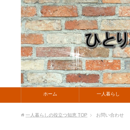
ホーム
一人暮らし
一人暮らしの役立つ知恵
TOP
お問い合わせ