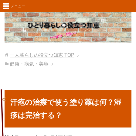
メニュー
一人暮らしの役立つ知恵
TOP
健康・病気・美容
汗疱の治療で使う塗り薬は何？湿
疹は完治する？