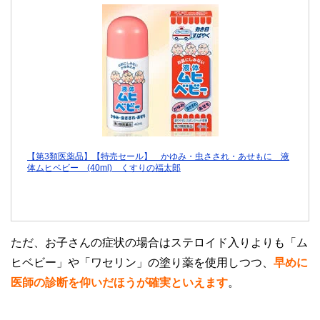
【第3類医薬品】【特売セール】 かゆみ・虫さされ・あせもに 液
体ムヒベビー (40ml) くすりの福太郎
ただ、お子さんの症状の場合はステロイド入りよりも「ム
ヒベビー」や「ワセリン」の塗り薬を使用しつつ、
早めに
医師の診断を仰いだほうが確実といえます
。