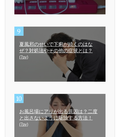
夏風邪のせいで下痢が続くのはな
ぜ？対処法やその他の症状とは？
(7pv)
お風呂場にアリが出る原因は？二度
と出さないように駆除する方法！
(7pv)