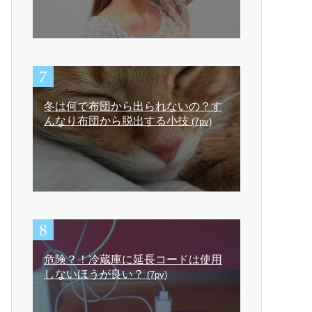
冬は何で布団から出られないの？す
んなり布団から脱出する小技
(7pv)
危険？！冷蔵庫に延長コードは使用
しないほうが良い？
(7pv)