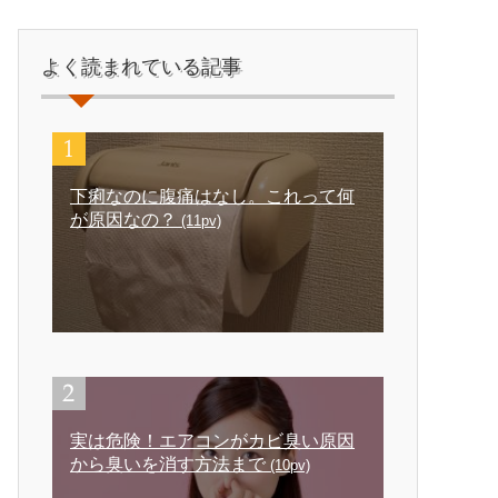
よく読まれている記事
下痢なのに腹痛はなし。これって何
が原因なの？
(11pv)
実は危険！エアコンがカビ臭い原因
から臭いを消す方法まで
(10pv)