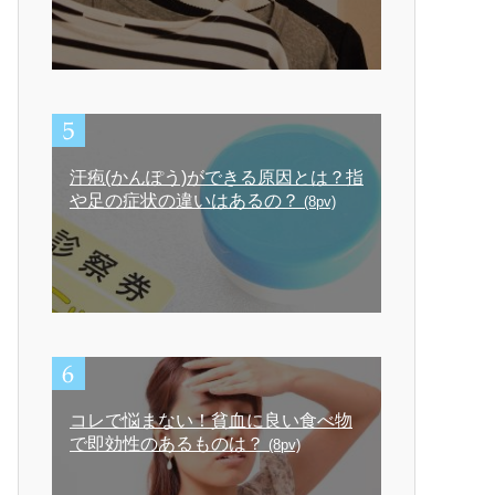
汗疱(かんぽう)ができる原因とは？指
や足の症状の違いはあるの？
(8pv)
コレで悩まない！貧血に良い食べ物
で即効性のあるものは？
(8pv)