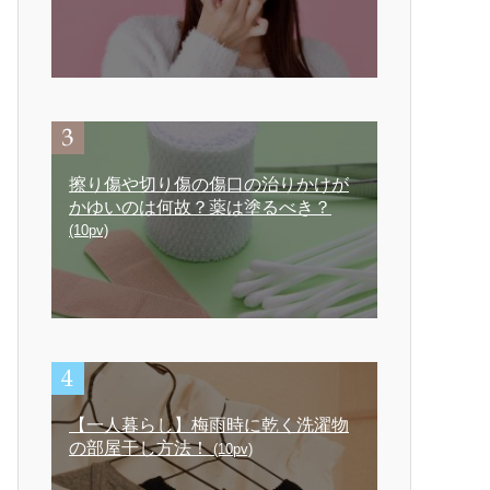
擦り傷や切り傷の傷口の治りかけが
かゆいのは何故？薬は塗るべき？
(10pv)
【一人暮らし】梅雨時に乾く洗濯物
の部屋干し方法！
(10pv)