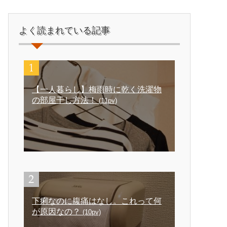
よく読まれている記事
【一人暮らし】梅雨時に乾く洗濯物
の部屋干し方法！
(11pv)
下痢なのに腹痛はなし。これって何
が原因なの？
(10pv)