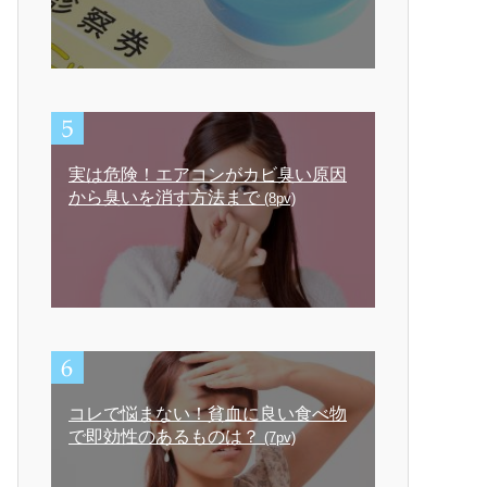
実は危険！エアコンがカビ臭い原因
から臭いを消す方法まで
(8pv)
コレで悩まない！貧血に良い食べ物
で即効性のあるものは？
(7pv)