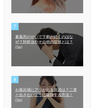
夏風邪のせいで下痢が続くのはな
ぜ？対処法やその他の症状とは？
(7pv)
お風呂場にアリが出る原因は？二度
と出さないように駆除する方法！
(7pv)