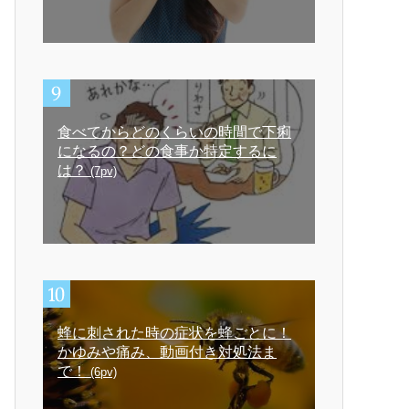
食べてからどのくらいの時間で下痢
になるの？どの食事か特定するに
は？
(7pv)
蜂に刺された時の症状を蜂ごとに！
かゆみや痛み、動画付き対処法ま
で！
(6pv)