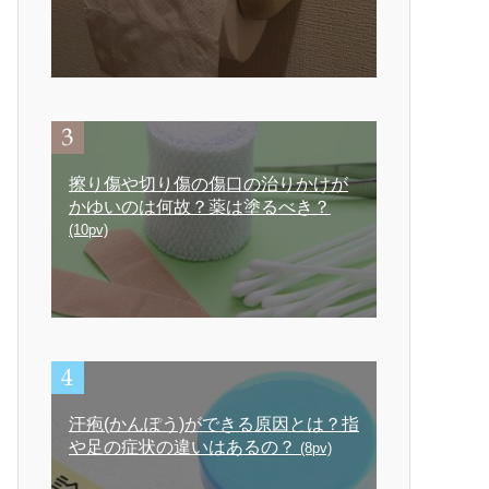
擦り傷や切り傷の傷口の治りかけが
かゆいのは何故？薬は塗るべき？
(10pv)
汗疱(かんぽう)ができる原因とは？指
や足の症状の違いはあるの？
(8pv)