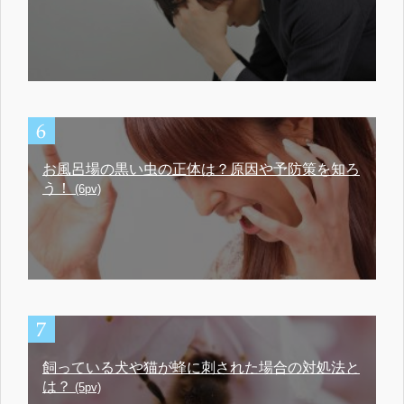
お風呂場の黒い虫の正体は？原因や予防策を知ろ
う！
(6pv)
飼っている犬や猫が蜂に刺された場合の対処法と
は？
(5pv)