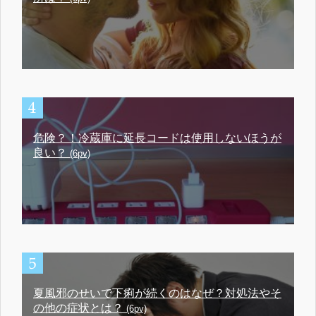
危険？！冷蔵庫に延長コードは使用しないほうが
良い？
(6pv)
夏風邪のせいで下痢が続くのはなぜ？対処法やそ
の他の症状とは？
(6pv)