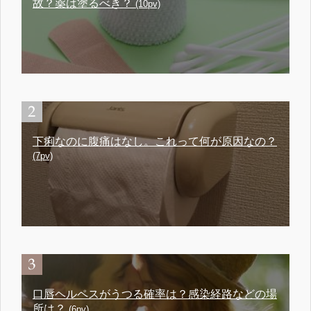
故？薬は塗るべき？
(10pv)
下痢なのに腹痛はなし。これって何が原因なの？
(7pv)
口唇ヘルペスがうつる確率は？感染経路などの場
所は？
(6pv)